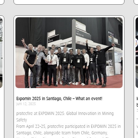
Expomin 2025 in Santiago, Chile – What an event!​
juni 12, 2025
protecfire at EXPOMIN 2025: Global Innovation in Mining
Safety
From April 22–25, protecfire participated in EXPOMIN 2025 in
Santiago, Chile, alongside team from Chile, Germany,