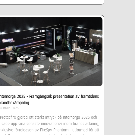
Internorga 2025 - Framgångsrik presentation av framtidens
brandbekämpning
26 mars 2025
"Protecfire gjorde ett starkt intryck på Internorga 2025 och
visade upp sina senaste innovationer inom brandsläckning,
inklusive förreleasen av FireSpy Phantom - utformad för att