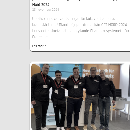
Nord 2024
25 november 2024
Upptäck innovativa lösningar för köksventilation och
brandsläckning! Bland höjdpunkterna från GET NORD 2024
finns det diskreta och banbrytande Phantom-systemet från
Protecfire.
Läs mer "