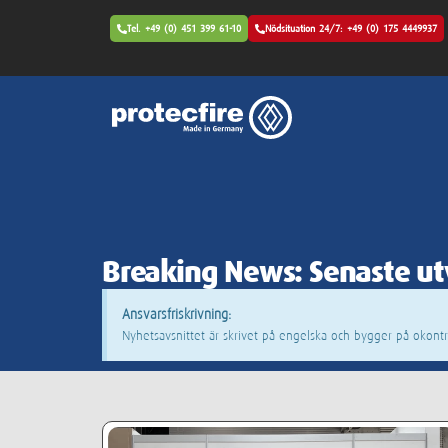
Tel. +49 (0) 451 399 61-10
Nödsituation 24/7: +49 (0) 175 4449937
Breaking News: Senaste ut
Ansvarsfriskrivning:
Nyhetsavsnittet är skrivet på engelska och bygger på okontr