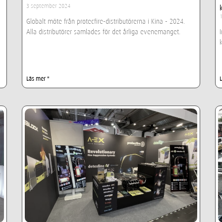
3 september 2024
Globalt möte från protecfire-distributörerna i Kina - 2024.
Alla distributörer samlades för det årliga evenemanget.
Läs mer "