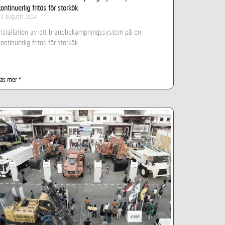
kontinuerlig fritös för storkök
13 augusti 2024
Installation av ett brandbekämpningssystem på en
kontinuerlig fritös för storkök
Läs mer "