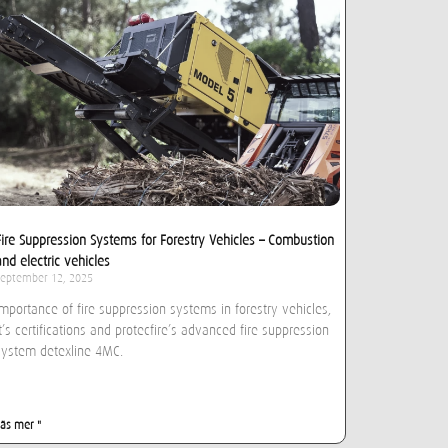
Fire Suppression Systems for Forestry Vehicles – Combustion
and electric vehicles
september 12, 2025
Importance of fire suppression systems in forestry vehicles,
it’s certifications and protecfire’s advanced fire suppression
system detexline 4MC.
Läs mer "