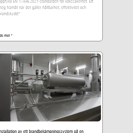
uppfylla EN 17446:2021-standarden för kökssäkerhet. Ett
steg framåt när det gäller hållbarhet, effektivitet och
brandskydd!"
Läs mer "
Installation av ett brandbekämpningssystem på en