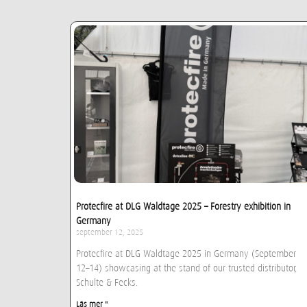
Protecfire at DLG Waldtage 2025 – Forestry exhibition in
Germany
september 12, 2025
Protecfire at DLG Waldtage 2025 in Germany (September
12–14) showcasing at the stand of our trusted distributor,
Schulte & Fecks.
Läs mer "