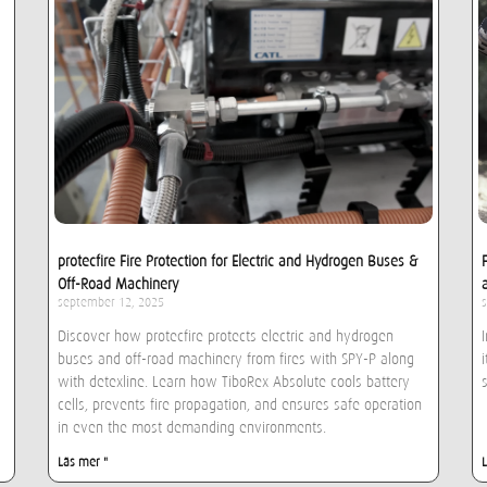
protecfire Fire Protection for Electric and Hydrogen Buses &
Off-Road Machinery
september 12, 2025
Discover how protecfire protects electric and hydrogen
buses and off-road machinery from fires with SPY-P along
with detexline. Learn how TiboRex Absolute cools battery
cells, prevents fire propagation, and ensures safe operation
in even the most demanding environments.
Läs mer "