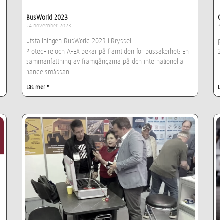
BusWorld 2023
24 november 2023
Utställningen BusWorld 2023 i Bryssel.
ProtecFire och A-EX pekar på framtiden för bussäkerhet: En
sammanfattning av framgångarna på den internationella
handelsmässan.
Läs mer "