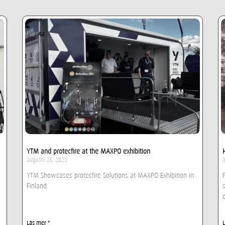
YTM and protecfire at the MAXPO exhibition
augusti 28, 2025
YTM Showcases protecfire Solutions at MAXPO Exhibition in
Finland
Läs mer "