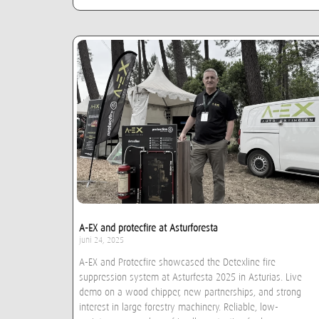
A-EX and protecfire at Asturforesta
juni 24, 2025
A-EX and Protecfire showcased the Detexline fire
suppression system at Asturfesta 2025 in Asturias. Live
demo on a wood chipper, new partnerships, and strong
interest in large forestry machinery. Reliable, low-