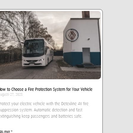
How to Choose a Fire Protection System for Your Vehicle
augusti 27, 2025
Protect your electric vehicle with the Detexline 4V fire
suppression system. Automatic detection and fast
extinguishing keep passengers and batteries safe.
Läs mer "