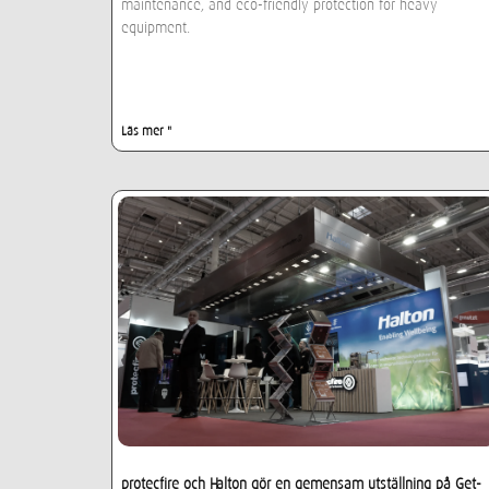
maintenance, and eco-friendly protection for heavy
equipment.
Läs mer "
protecfire och Halton gör en gemensam utställning på Get-