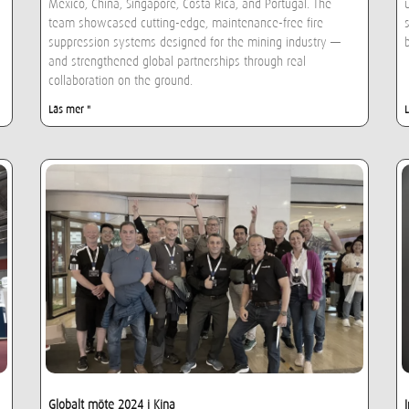
Mexico, China, Singapore, Costa Rica, and Portugal. The
team showcased cutting-edge, maintenance-free fire
suppression systems designed for the mining industry —
and strengthened global partnerships through real
collaboration on the ground.
Läs mer "
Globalt möte 2024 i Kina