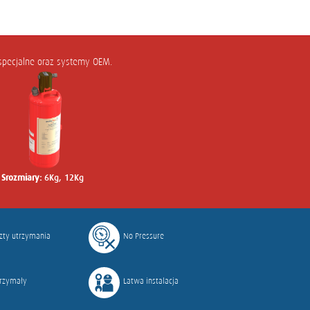
specjalne oraz systemy OEM.
S
rozmiary:
6Kg, 12Kg
szty utrzymania
No Pressure
trzymały
Łatwa instalacja