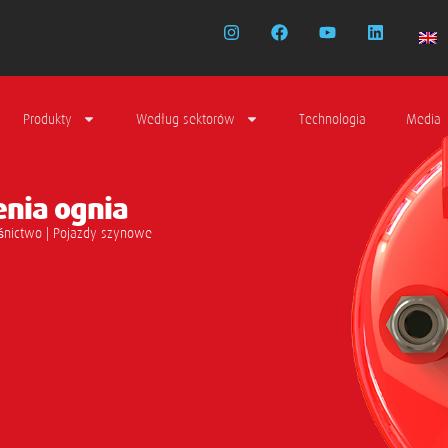
Produkty
Według sektorów
Technologia
Media
enia ognia
eśnictwo | Pojazdy szynowe