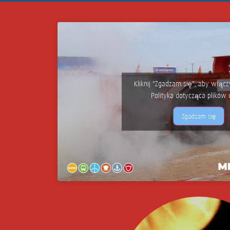
Kliknij "Zgadzam się", aby włąc
Polityka dotycząca plików 
Zgadzam się