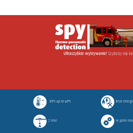
Ultraszybkie wykrywanie!
Szybciej niż ko
-30ºc up to 60ºc
Brak energi
2 linie
W pełni me