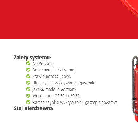
Zalety systemu:
No Pressure
Brak energii elektrycznej
Prawie bezobsługowy
Ultraszybkie wykrywanie i gaszenie
Jakość made in Germany
Works from -30 ºC to 60 ºC
Bardzo szybkie wykrywanie i gaszenie pożarów
Stal nierdzewna