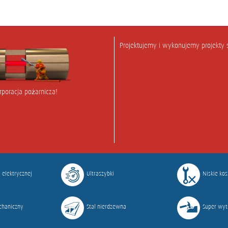
Projektujemy i wykonujemy projekty 
rporacja pożarnicza!
i elektrycznej
Ultraszybki
Niskie ko
chaniczny
Stal nierdzewna
Super wy