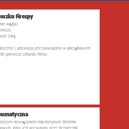
oszku Firespy
lnie węgla)
rniczej
nych 24kg
matyczne) | aktywacja jest zauważalna w początkowym
elki (pierwsze sekundy filmu)
neumatyczna
niejszym rozwiązaniem inżynieryjnym. Detektor
owym, który jest wyzwalany przez bezpiecznik