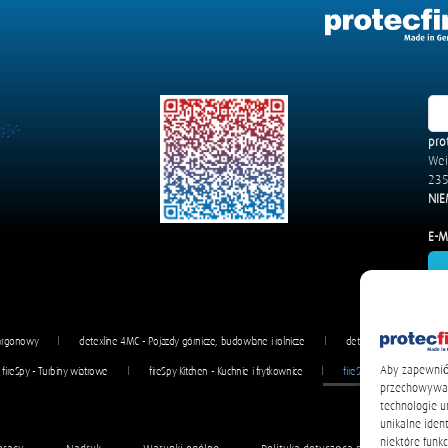
pro
We
235
NIE
E-Ma
 argonowy
detexline 4MC - Pojazdy górnicze, budowlane i rolnicze
detexline 4V - Autobusy
Aby zapewnić 
fireSpy - Turbiny wiatrowe
fireSpy Kitchen - Kuchnie i frytkownice
fireSpy Powder - Pojazdy
przechowywani
technologie u
unikalne iden
niektóre funkc