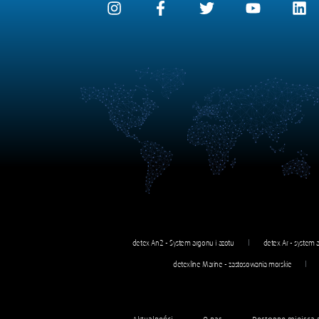
detex An2 - System argonu i azotu
detex Ar - system
detexline Marine - zastosowania morskie