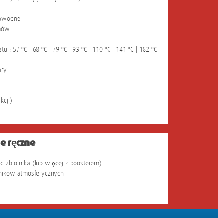
ezawodne
mów.
r: 57 ºC | 68 ºC | 79 ºC | 93 ºC | 110 ºC | 141 ºC | 182 ºC |
ary
kcji)
e ręczne
d zbiornika (lub więcej z boosterem)
nników atmosferycznych