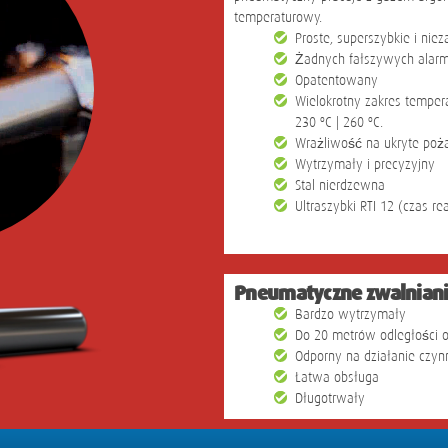
temperaturowy.
Proste, superszybkie i ni
Żadnych fałszywych alar
Opatentowany
Wielokrotny zakres temperatu
230 ºC | 260 ºC.
Wrażliwość na ukryte poż
Wytrzymały i precyzyjny
Stal nierdzewna
Ultraszybki RTI 12 (czas rea
Pneumatyczne zwalniani
Bardzo wytrzymały
Do 20 metrów odległości o
Odporny na działanie czy
Łatwa obsługa
Długotrwały