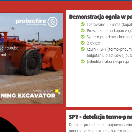
Demonstracja ognia w pr
Testowane u klienta (kopa
Prowadzone na koparce gó
System proszków chemicz
2 dysze
zyć Youtube
Czujniki SPY (termo-pneu
cookie
bulgotaniu plastikowej but
Jednolita i silna dyspersja
SPY - detekcja termo-p
Detektor protecfire jest najnowocześ
pneumatyczny pracuje z gazem argon