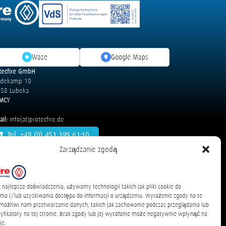
Waze
Google Maps
tecfire GmbH
idekamp 10
58 Lubeka
MCY
il:
info(at)protecfire.de
Tel. +49 (0) 451 399 61-10
Zarządzanie zgodą
 i pojazdy drogowe
detexline Electric - Szafy elektryczne
najlepsze doświadczenia, używamy technologii takich jak pliki cookie do
T-Rex - Systemy magazynowania energii
a i/lub uzyskiwania dostępu do informacji o urządzeniu. Wyrażenie zgody na te
możliwi nam przetwarzanie danych, takich jak zachowanie podczas przeglądania lub
tyfikatory na tej stronie. Brak zgody lub jej wycofanie może negatywnie wpłynąć na
je.