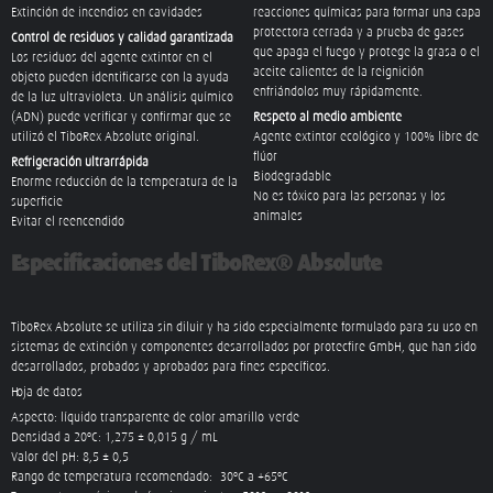
Extinción de incendios en cavidades
reacciones químicas para formar una capa
protectora cerrada y a prueba de gases
Control de residuos y calidad garantizada
que apaga el fuego y protege la grasa o el
Los residuos del agente extintor en el
aceite calientes de la reignición
objeto pueden identificarse con la ayuda
enfriándolos muy rápidamente.
de la luz ultravioleta. Un análisis químico
(ADN) puede verificar y confirmar que se
Respeto al medio ambiente
utilizó el TiboRex Absolute original.
Agente extintor ecológico y 100% libre de
flúor
Refrigeración ultrarrápida
Biodegradable
Enorme reducción de la temperatura de la
No es tóxico para las personas y los
superficie
animales
Evitar el reencendido
Especificaciones del TiboRex® Absolute
TiboRex Absolute se utiliza sin diluir y ha sido especialmente formulado para su uso en
sistemas de extinción y componentes desarrollados por protecfire GmbH, que han sido
desarrollados, probados y aprobados para fines específicos.
Hoja de datos
Aspecto: líquido transparente de color amarillo-verde
Densidad a 20ºC: 1,275 ± 0,015 g / mL
Valor del pH: 8,5 ± 0,5
Rango de temperatura recomendado: -30ºC a +65ºC