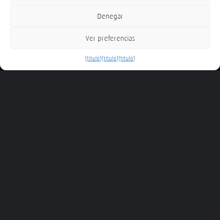
Noticias
Denegar
Sobre nosotros
Ver preferencias
Puestos de trabajo disponibles
{título}
{título}
{título}
Pie de imprenta
Condiciones generales
Política de cookies (UE)
Política de privacidad / Datenschutzerklärung
Comunicaciones / Lagunas
mapa del sitio
Agente extintor absoluto Tiborex
Postventa - Mantenimiento