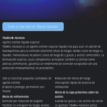
Visite el sitio web de Tiborex Absolute
TiboRex® Absoluto
Agente extintor líquido especial
TiboRex Absolute es un agente extintor especial líquido listo para usar sin adición de
fluoroquímicos para la extinción altamente eficaz de fuegos sólidos (clase de fuego A),
líquidos, hidrocarburos no polares (clase de fuego B) y grasas y aceites comestibles. La
formulación especial, cuyos componentes principales también se utilizan como
aditivos alimentarios, garantiza un rendimiento de extinción excepcional con una
protección medioambiental sin precedentes.
Sólo se necesitan pequeñas cantidades de
Reducción del efecto del fuego
agente extintor
Interrupción rápida del proceso de
El objeto a proteger permanece casi
combustión
intacto
Efecto de la capa protectora sobre los
Efecto de enfriamiento
aceites
Extinción por reducción de oxígeno
Cuando las grasas y los aceites de cocina
También se extinguen los fuegos ocultos
se queman, TiboRex Absolute utiliza