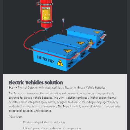
Electric Vehicles Solution
E-spy – Thermal Detector with Integrated Spray Nozzle for Electric Vehicle Batteries
The E-spy is an innovative thermal detection and pneumatic activation system, specifically
designed for electric vehicle batteries. This 2-in-1 solution combines a high-precision thermal
detector and an integrated spray nozzle, designed to disperse the extinguishing agent directly
inside the batteries in case of emergency. The E-spy is entirely made of stainless steel, ensuring
exceptional durability and resistance.
Advantages:
Precise and quick thermal detection.
Efficient pneumatic activation for fire suppression.
Integrated spray nozzle for effective extinguishing agent distribution.