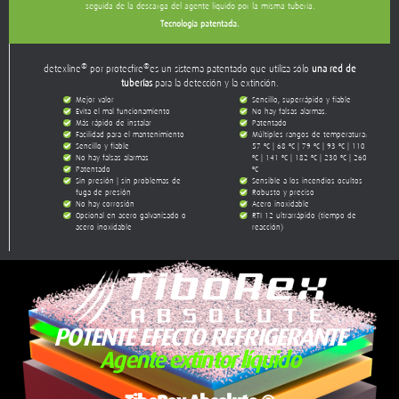
®
®
detexline
por protecfire
es un sistema patentado que utiliza sólo
una red de
tuberías
para la detección y la extinción.
Mejor valor
Sencillo, superrápido y fiable
Evita el mal funcionamiento
No hay falsas alarmas.
Más rápido de instalar
Patentado
Facilidad para el mantenimiento
Múltiples rangos de temperatura:
Sencillo y fiable
57 ºC | 68 ºC | 79 ºC | 93 ºC | 110
No hay falsas alarmas
ºC | 141 ºC | 182 ºC | 230 ºC | 260
Patentado
ºC
Sin presión | sin problemas de
Sensible a los incendios ocultos
fuga de presión
Robusto y preciso
No hay corrosión
Acero inoxidable
Opcional en acero galvanizado o
RTI 12 ultrarrápido (tiempo de
acero inoxidable
reacción)
POTENTE EFECTO REFRIGERANTE
Agente extintor líquido
TiboRex Absolute
®