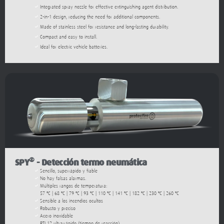
2-in-1 design, reducing the need for additional components.
Made of stainless steel for resistance and long-lasting durability.
Compact and easy to install.
Ideal for electric vehicle batteries.
®
SPY
- Detección termo neumática
Sencillo, superrápido y fiable
No hay falsas alarmas.
Múltiples rangos de temperatura:
57 ºC | 68 ºC | 79 ºC | 93 ºC | 110 ºC | 141 ºC | 182 ºC | 230 ºC | 260 ºC
Sensible a los incendios ocultos
Robusto y preciso
Acero inoxidable
RTI 12 ultrarrápido (tiempo de reacción)