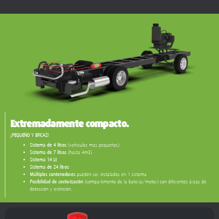
Extremadamente compacto.
¡PEQUEÑO Y EFICAZ!
Sistema de 4 litros
(vehículos más pequeños)
Sistema de 7 litros
(hasta 4m3)
Sistema 14 Lt
Sistema de 24 litros
Múltiples contenedores
pueden ser instalados en 1 sistema
Posibilidad de sectorización
(compartimento de la batería/motor) con diferentes áreas de
detección y extinción.