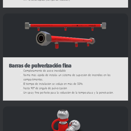
Barras de pulverización fina
Completamente de acero inoxidable
forma más rápida de instalar un sistema de supresión de incendios en los
compartimentos.
El tiempo de instalación se redujo en más de 50%.
hasta 90º de ángulo de pulverización
Un spray fino perfecto para la reducción de la temperatura y la penetración.