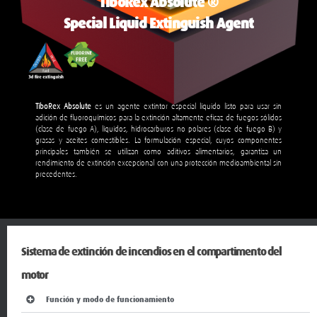
Special Liquid Extinguish Agent
TiboRex Absolute
es un agente extintor especial líquido listo para usar sin
adición de fluoroquímicos para la extinción altamente eficaz de fuegos sólidos
(clase de fuego A), líquidos, hidrocarburos no polares (clase de fuego B) y
grasas y aceites comestibles. La formulación especial, cuyos componentes
principales también se utilizan como aditivos alimentarios, garantiza un
rendimiento de extinción excepcional con una protección medioambiental sin
precedentes.
Sistema de extinción de incendios en el compartimento del
motor
Función y modo de funcionamiento
¿Funciona el sistema de extinción protecfire de forma autosuficiente
sin energía externa?