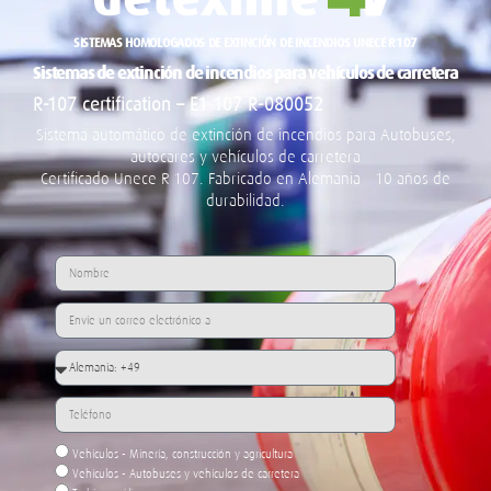
SISTEMAS HOMOLOGADOS DE EXTINCIÓN DE INCENDIOS UNECE R107
Sistemas de extinción de incendios para vehículos de carretera
R-107 certification – E1 107 R-080052
Sistema automático de extinción de incendios para
Autobuses,
autocares y vehículos de carretera
Certificado Unece R-107. Fabricado en Alemania - 10 años de
durabilidad.
Vehículos - Minería, construcción y agricultura
Vehículos - Autobuses y vehículos de carretera
Turbinas eólicas
Cocinas gastronómicas / Industria alimentaria