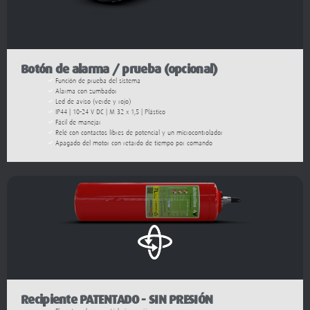
Botón de alarma / prueba (opcional)
Función de prueba del sistema
Alarma con zumbador
Led de aviso (verde y rojo)
IP44 | 10-24 V DC | M 32 x 1,5 | Plástico
Fácil de manejar
Relé con contactos libres de potencial y un microcontrolador
Apagado del motor con retardo de tiempo por comando
Recipiente PATENTADO - SIN PRESIÓN
El contenedor no está bajo presión
El sistema sólo gana presión cuando se activa