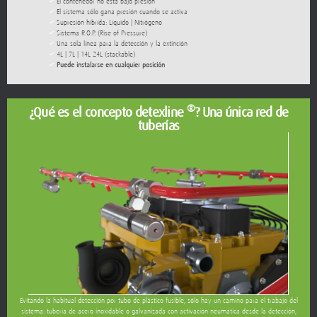
Supresión híbrida: Líquido | Nitrógeno
Sistema R.O.P. (Rise of Pressure)
Una sola línea para la detección y la extinción
4L | 7L | 14L 24L (stackable)
Puede instalarse en cualquier posición
®
¿Qué es el concepto detexline
? Una única red de
tuberías
Evitando la habitual detección por tubo de plástico fusible, sólo hay un camino para el trabajo del
sistema: tubería de acero inoxidable o galvanizada con activación neumática desde la detección,
seguida de la descarga del agente líquido por la misma tubería.
Tecnología patentada.