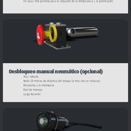
Desbloqueo manual neumático (opcional)
Muy robusto
Hasta 20 metros de distancia del tanque (o más con un refuerzo)
Resistente a la intemperie
Fácil de manejar
Larga duración