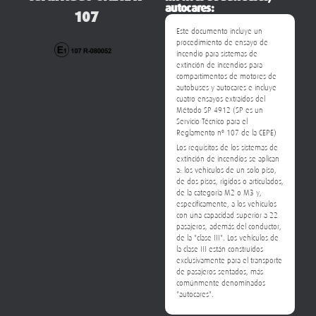
Este documento incluye un
procedimiento de ensayo de
incendio para sistemas de
extinción de incendios para
compartimentos de motores de
autobuses y autocares e incluye
cuatro ensayos extraídos del
Método SP 4912 (SP es un
Servicio Técnico para el
Reglamento nº 107 de la CEPE)
Los requisitos de los sistemas de
extinción de incendios se aplican
a: los vehículos de un solo piso,
de dos pisos, rígidos o articulados,
de la categoría M2 o M3 y,
específicamente, a los vehículos
con una capacidad superior a 22
pasajeros, además del conductor,
de la "clase III". Los vehículos de
la clase III están construidos
exclusivamente para el transporte
de pasajeros sentados, más
comúnmente denominados
"autocares".