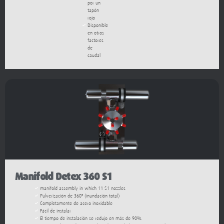
rojo
Disponible
en otros
factores
de
caudal
Manifold Detex 360 S1
manifold assembly in which 11 S1 nozzles
Pulverización de 360º (inundación total)
Completamente de acero inoxidable
Fácil de instalar
El tiempo de instalación se redujo en más de 90%.
Un spray fino perfecto para la reducción de la temperatura y la penetración.